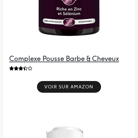
Complexe Pousse Barbe & Cheveux





VOIR SUR AMAZON