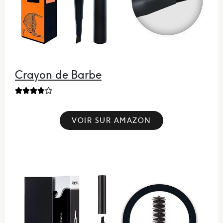
Crayon de Barbe





VOIR SUR AMAZON