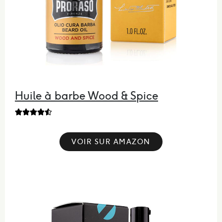
Huile à barbe Wood & Spice





VOIR SUR AMAZON